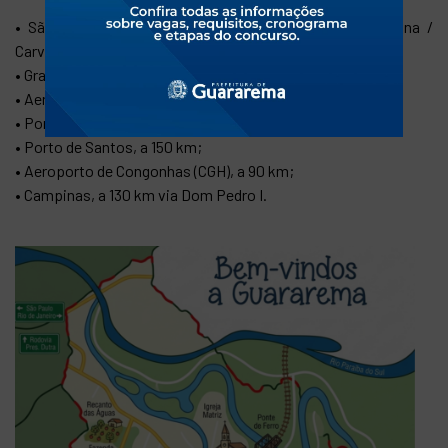
• São Paulo (capital), a 81 km pela Rodovia Ayrton Senna /
Carvalho Pinto;
• Grande ABC Paulista, a 60 km;
• Aeroporto Internacional de Guarulhos (GRU), a 60 km;
• Porto de São Sebastião, a 110 km;
• Porto de Santos, a 150 km;
• Aeroporto de Congonhas (CGH), a 90 km;
• Campinas, a 130 km via Dom Pedro I.