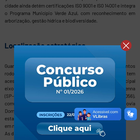
cidade ainda detém certificações ISO 9001 e ISO 14001 e integra
o Programa Município Verde Azul, com reconhecimento em
arborização, gestão hídrica e biodiversidade.
Localização estratégica
Guararema está posicionada em um dos entroncamentos
rodoviários mais estratégicos do país. O município tem
acesso direto à Rodovia Presidente Dutra (BR-116), principal
eixo entre São Paulo e Rio de Janeiro; à Rodovia Ayrton Senna
(SP-070) e à Rodovia Governador Carvalho Pinto (SP-056),
corredor de acesso à capital; e proximidade com a Rodovia
Dom Pedro I (SP-065), ligação com Campinas e o interior do
estado. Esse conjunto de vias permite distribuição logística
em múltiplas direções com eficiência e flexibilidade.
As distâncias aproximadas a partir de Guararema são: