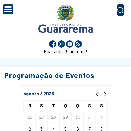
Boa tarde, Guararema!
Programação de Eventos
agosto / 2026
D
S
T
Q
Q
S
S
26
27
28
29
30
31
1
2
3
4
5
6
7
8