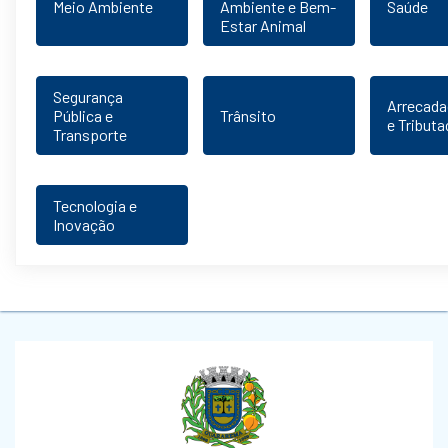
Meio Ambiente
Ambiente e Bem-
Saúde
Estar Animal
Segurança
Arrecad
Pública e
Trânsito
e Tribut
Transporte
Tecnologia e
Inovação