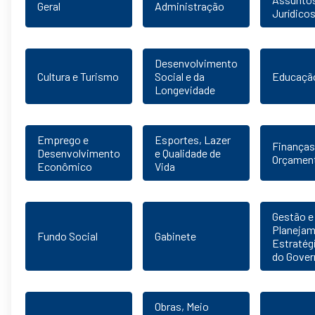
Geral
Administração
Jurídico
Desenvolvimento
Cultura e Turismo
Social e da
Educaçã
Longevidade
Emprego e
Esportes, Lazer
Finanças
Desenvolvimento
e Qualidade de
Orçamen
Econômico
Vida
Gestão e
Planeja
Fundo Social
Gabinete
Estratég
do Gover
Obras, Meio