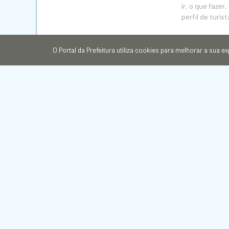
ir, o que faze
perfil de turist
O Portal da Prefeitura utiliza cookies para melhorar a sua 
03/08/2026 às
Festival de 
Com seis dias 
Deoclésia, com
31/07/2026 às
Festival de
gastronomia