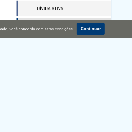
DÍVIDA ATIVA
DOMICÍLIO TRIBUTÁRIO
gando, você concorda com estas condições.
Continuar
ELETRÔNICO (DTE)
ENTRADA PARA ÔNIBUS E VANS
FORMULÁRIOS
GUARAREMA SEM PAGAR
ICAD
LEGISLAÇÃO MUNICIPAL
PROCESSO SELETIVO