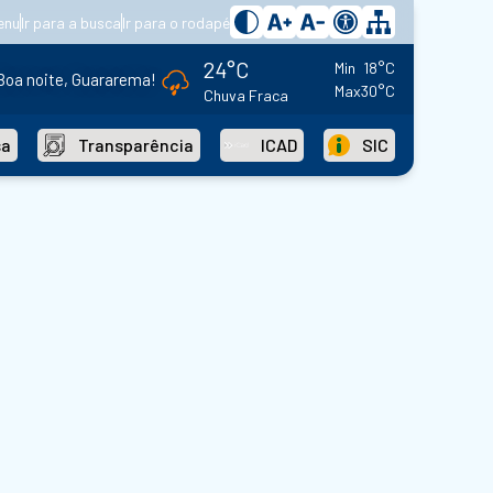
enu
Ir para a busca
Ir para o rodapé
24°C
Min
18°C
Boa noite, Guararema!
Max
30°C
Chuva Fraca
sa
Transparência
ICAD
SIC