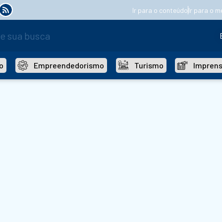
Ir para o conteúdo
Ir para o m
o
Empreendedorismo
Turismo
Impren