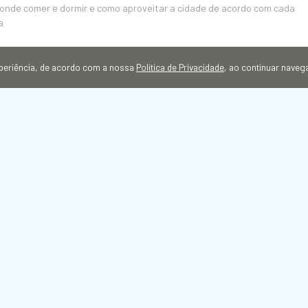
r, onde comer e dormir e como aproveitar a cidade de acordo com cada
a
experiência, de acordo com a nossa
Política de Privacidade
, ao continuar nave
 15h17
Inverno Guararema 2026 é sucesso e valoriza artistas locais
de programação, evento reuniu cerca de 6 mil pessoas no Parque
 gastronomia, shows de artistas locais e muito mais
 14h29
 Inverno Guararema 2026 continua neste fim de semana com
 e música ao vivo