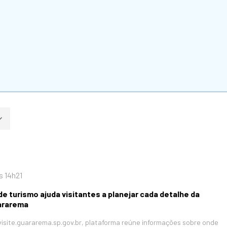
s 14h21
de turismo ajuda visitantes a planejar cada detalhe da
ararema
visite.guararema.sp.gov.br, plataforma reúne informações sobre onde