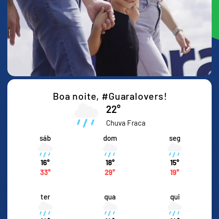
Boa noite,
#Guaralovers!
22°
Chuva Fraca
sáb
dom
seg
16°
18°
15°
33°
29°
19°
ter
qua
qui