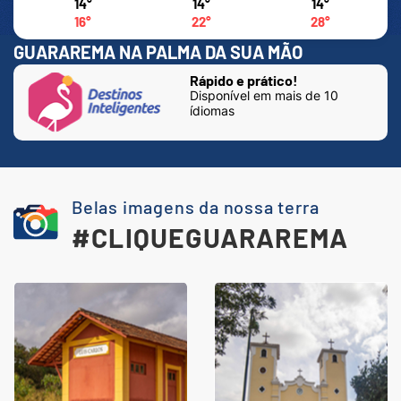
14°
14°
14°
16°
22°
28°
GUARAREMA NA PALMA DA SUA MÃO
Rápido e prático!
Disponível em mais de 10
ídiomas
Belas imagens da nossa terra
#CLIQUEGUARAREMA