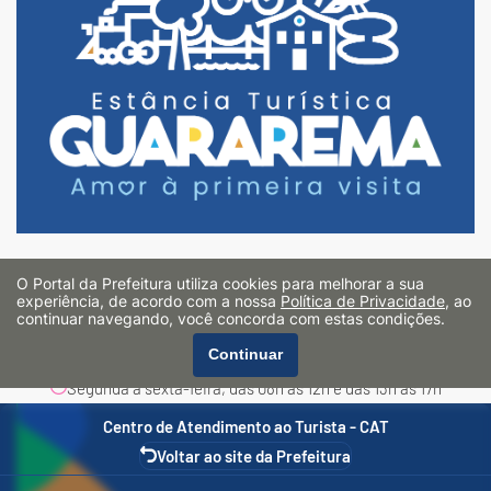
Praça Cel. Brasílio Fonseca, 35 - Centro
O Portal da Prefeitura utiliza cookies para melhorar a sua
Guararema/SP - CEP: 08900-000
experiência, de acordo com a nossa
Política de Privacidade
, ao
continuar navegando, você concorda com estas condições.
turismo@guararema.sp.gov.br
Continuar
(11) 4693-8000
Segunda à sexta-feira, das 08h às 12h e das 13h às 17h
Centro de Atendimento ao Turista - CAT
Voltar ao site da Prefeitura