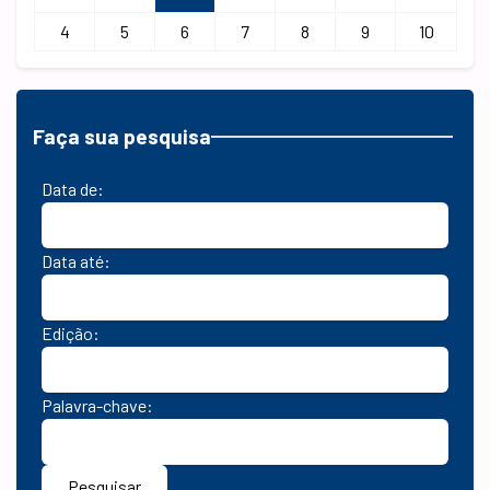
4
5
6
7
8
9
10
Faça sua pesquisa
Data de:
Data até:
Edição:
Palavra-chave:
Pesquisar