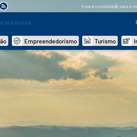
Ir para o conteúdo
Ir para o m
dão
Empreendedorismo
Turismo
I