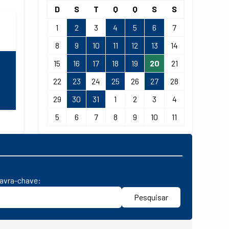
D
S
T
Q
Q
S
S
1
2
3
4
5
6
7
8
9
10
11
12
13
14
15
16
17
18
19
20
21
22
23
24
25
26
27
28
29
30
31
1
2
3
4
5
6
7
8
9
10
11
lavra-chave:
Pesquisar