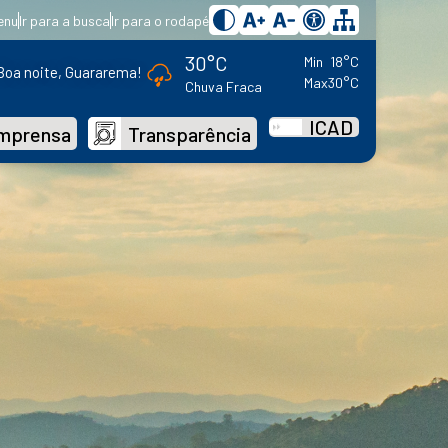
enu
Ir para a busca
Ir para o rodapé
30°C
Min
18°C
Boa noite, Guararema!
Max
30°C
Chuva Fraca
ICAD
mprensa
Transparência