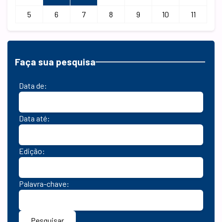
5
6
7
8
9
10
11
Faça sua pesquisa
Data de:
Data até:
Edição:
Palavra-chave:
Pesquisar