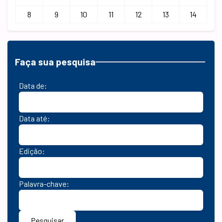
8
9
10
11
12
13
14
Faça sua pesquisa
Data de:
Data até:
Edição:
Palavra-chave:
Pesquisar