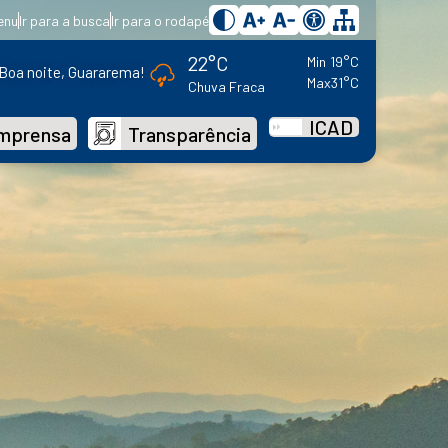
enu
Ir para a busca
Ir para o rodapé
22°C
Min
19°C
Boa noite, Guararema!
Max
31°C
Chuva Fraca
ICAD
mprensa
Transparência