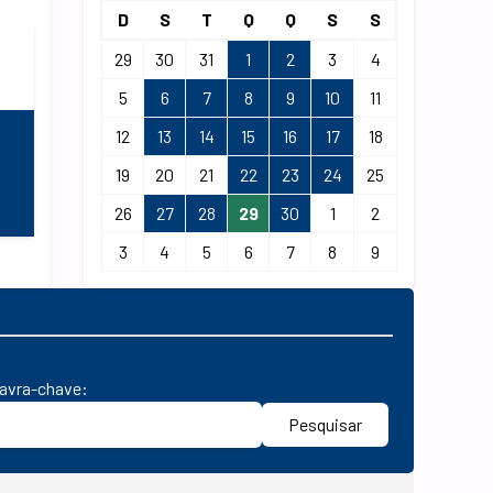
D
S
T
Q
Q
S
S
29
30
31
1
2
3
4
5
6
7
8
9
10
11
12
13
14
15
16
17
18
19
20
21
22
23
24
25
26
27
28
29
30
1
2
3
4
5
6
7
8
9
lavra-chave:
Pesquisar