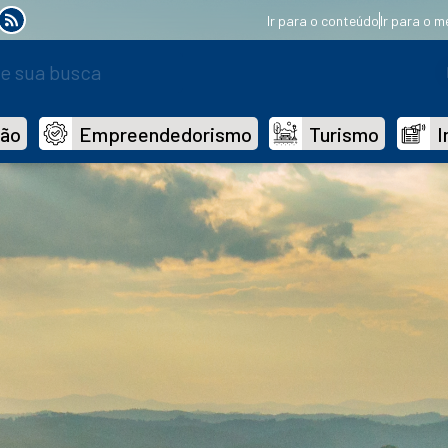
Ir para o conteúdo
Ir para o m
dão
Empreendedorismo
Turismo
I