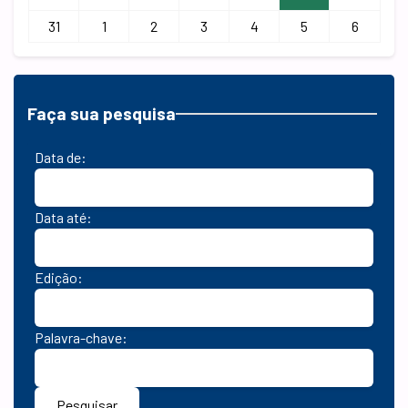
31
1
2
3
4
5
6
Faça sua pesquisa
Data de:
Data até:
Edição:
Palavra-chave:
Pesquisar