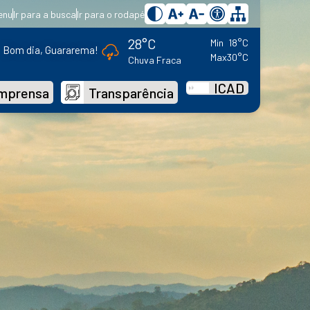
enu
Ir para a busca
Ir para o rodapé
28°C
Min
18°C
Bom dia, Guararema!
Max
30°C
Chuva Fraca
ICAD
mprensa
Transparência