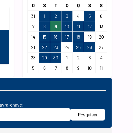
D
S
T
Q
Q
S
S
31
1
2
3
4
5
6
7
8
9
10
11
12
13
14
15
16
17
18
19
20
21
22
23
24
25
26
27
28
29
30
1
2
3
4
5
6
7
8
9
10
11
lavra-chave:
Pesquisar