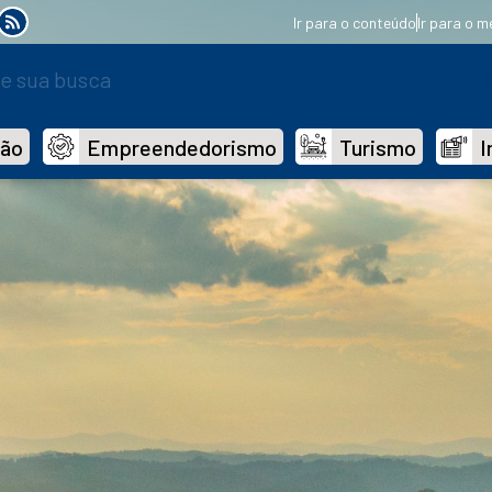
Ir para o conteúdo
Ir para o m
dão
Empreendedorismo
Turismo
I