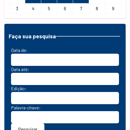
3
4
5
6
7
8
9
Faça sua pesquisa
Data de:
Data até:
Edição:
Palavra-chave:
Pesquisar