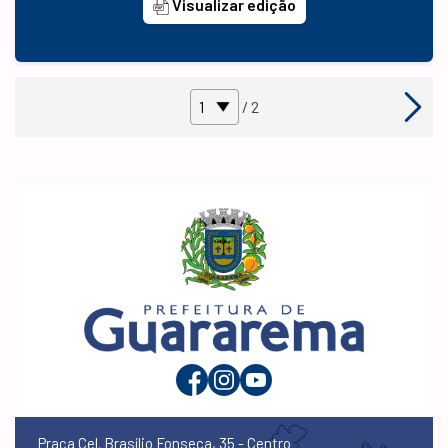
Visualizar edição
/ 2
Praça Cel. Brasílio Fonseca, 35 - Centro