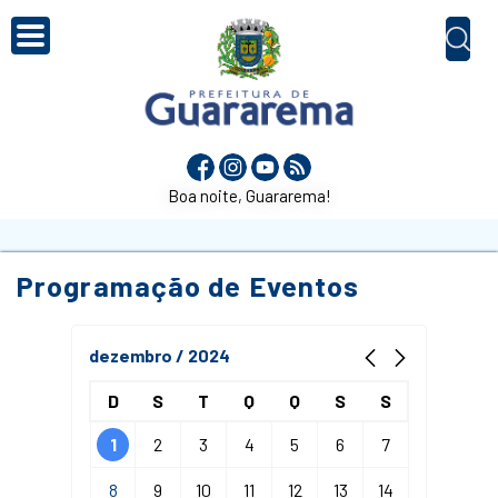
Boa noite, Guararema!
Programação de Eventos
dezembro / 2024
D
S
T
Q
Q
S
S
1
2
3
4
5
6
7
8
9
10
11
12
13
14