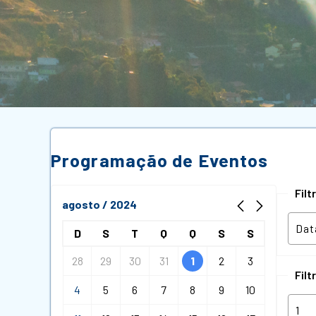
Programação de Eventos
Fil
agosto / 2024
D
S
T
Q
Q
S
S
28
29
30
31
1
2
3
Filt
4
5
6
7
8
9
10