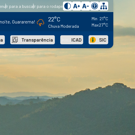
enu
Ir para a busca
Ir para o rodapé
22°C
Min
21°C
noite, Guararema!
Max
27°C
Chuva Moderada
sa
Transparência
ICAD
SIC