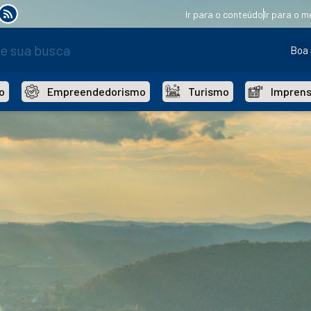
Ir para o conteúdo
Ir para o m
Boa 
o
Empreendedorismo
Turismo
Impren