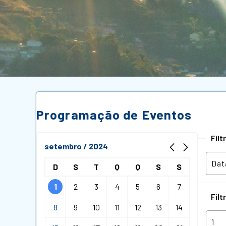
Programação de Eventos
Fil
setembro / 2024
D
S
T
Q
Q
S
S
1
2
3
4
5
6
7
Filt
8
9
10
11
12
13
14