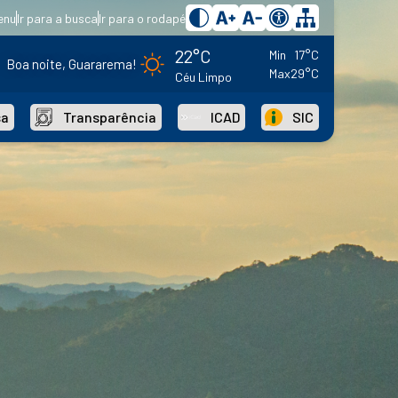
enu
Ir para a busca
Ir para o rodapé
22°C
Min
17°C
Boa noite, Guararema!
Max
29°C
Céu Limpo
sa
Transparência
ICAD
SIC