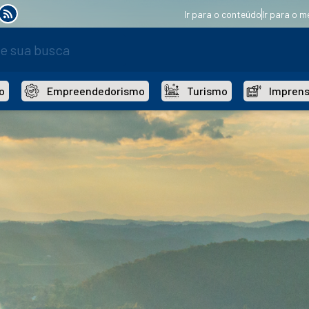
Ir para o conteúdo
Ir para o m
o
Empreendedorismo
Turismo
Impren