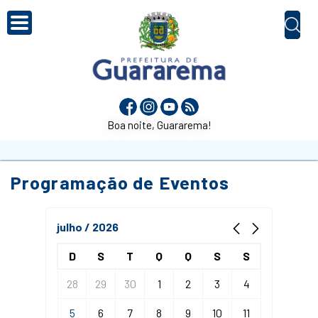
Boa noite, Guararema!
Programação de Eventos
julho / 2026
D
S
T
Q
Q
S
S
28
29
30
1
2
3
4
5
6
7
8
9
10
11