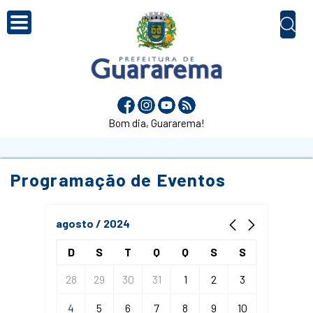
Bom dia, Guararema!
Programação de Eventos
agosto / 2024
D
S
T
Q
Q
S
S
28
29
30
31
1
2
3
4
5
6
7
8
9
10