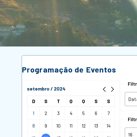
Programação de Eventos
Fil
setembro / 2024
D
S
T
Q
Q
S
S
1
2
3
4
5
6
7
Filt
8
9
10
11
12
13
14