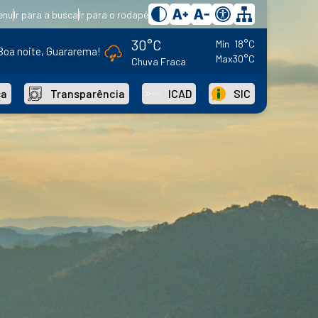
enu
Ir para a busca
Ir para o rodapé
30°C
Min
18°C
Boa noite, Guararema!
Max
30°C
Chuva Fraca
sa
Transparência
ICAD
SIC