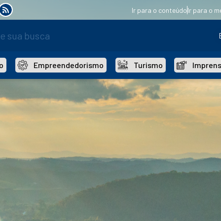
Ir para o conteúdo
Ir para o m
o
Empreendedorismo
Turismo
Impren