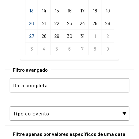
13
14
15
16
17
18
19
20
21
22
23
24
25
26
27
28
29
30
31
1
2
3
4
5
6
7
8
9
Filtro avançado
Filtre apenas por valores específicos de uma data