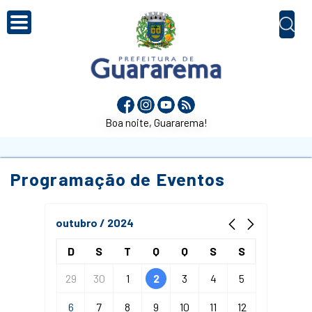
Boa noite, Guararema!
Programação de Eventos
outubro / 2024
D
S
T
Q
Q
S
S
29
30
1
2
3
4
5
6
7
8
9
10
11
12