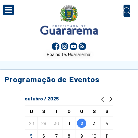
Boa noite, Guararema!
Programação de Eventos
outubro / 2025
D
S
T
Q
Q
S
S
28
29
30
1
2
3
4
5
6
7
8
9
10
11