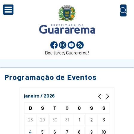
Boa tarde, Guararema!
Programação de Eventos
janeiro / 2026
D
S
T
Q
Q
S
S
28
29
30
31
1
2
3
4
5
6
7
8
9
10