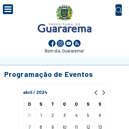
Bom dia, Guararema!
Programação de Eventos
abril / 2024
D
S
T
Q
Q
S
S
31
1
2
3
4
5
6
7
8
9
10
11
12
13