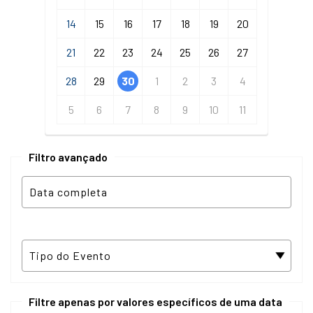
14
15
16
17
18
19
20
21
22
23
24
25
26
27
28
29
30
1
2
3
4
5
6
7
8
9
10
11
Filtro avançado
Filtre apenas por valores específicos de uma data