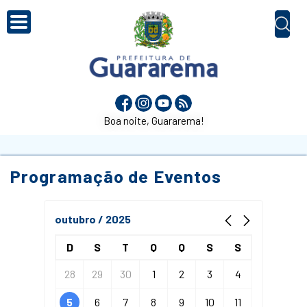
Boa noite, Guararema!
Programação de Eventos
outubro / 2025
D
S
T
Q
Q
S
S
28
29
30
1
2
3
4
5
6
7
8
9
10
11