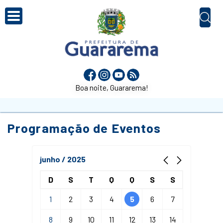
Boa noite, Guararema!
Programação de Eventos
junho / 2025
D
S
T
Q
Q
S
S
1
2
3
4
5
6
7
8
9
10
11
12
13
14