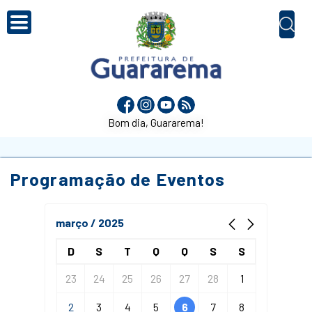
Bom dia, Guararema!
Programação de Eventos
março / 2025
D
S
T
Q
Q
S
S
23
24
25
26
27
28
1
2
3
4
5
6
7
8