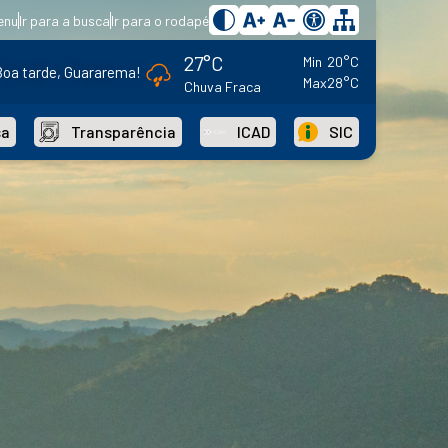
enu
Ir para a busca
Ir para o rodapé
27°C
Min
20°C
Boa tarde, Guararema!
Max
28°C
Chuva Fraca
sa
Transparência
ICAD
SIC