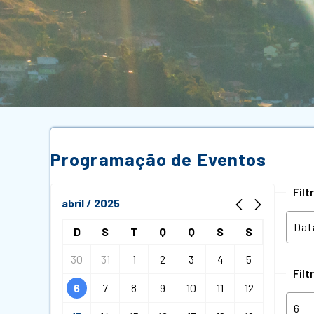
Programação de Eventos
Fil
abril / 2025
D
S
T
Q
Q
S
S
30
31
1
2
3
4
5
Filt
6
7
8
9
10
11
12