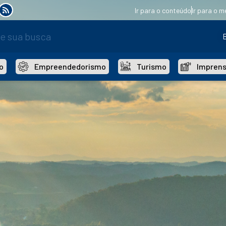
Ir para o conteúdo
Ir para o m
o
Empreendedorismo
Turismo
Impren