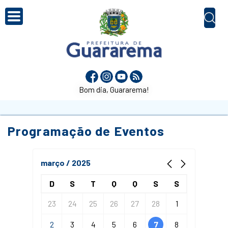
Bom dia, Guararema!
Programação de Eventos
março / 2025
D
S
T
Q
Q
S
S
23
24
25
26
27
28
1
2
3
4
5
6
7
8