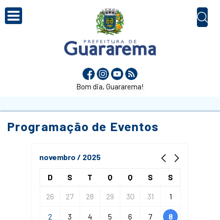
Bom dia, Guararema!
Programação de Eventos
novembro / 2025
D
S
T
Q
Q
S
S
26
27
28
29
30
31
1
2
3
4
5
6
7
8