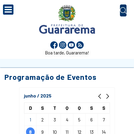
Boa tarde, Guararema!
Programação de Eventos
junho / 2025
D
S
T
Q
Q
S
S
1
2
3
4
5
6
7
8
9
10
11
12
13
14