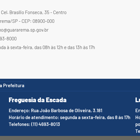
Cel. Brasílio Fonseca, 35 - Centro
rema/SP - CEP: 08900-000
mo@guararema.sp.gov.br
4693-8000
a à sexta-feira, das 08h às 12h e das 13h às 17h
da Prefeitura
Freguesia da Escada
L
Endereço: Rua João Barbosa de Oliveira, 3.181
En
Horário de atendimento: segunda a sexta-feira, das 8 às 17h
Ho
Telefones: (11) 4693-8013
po
Te