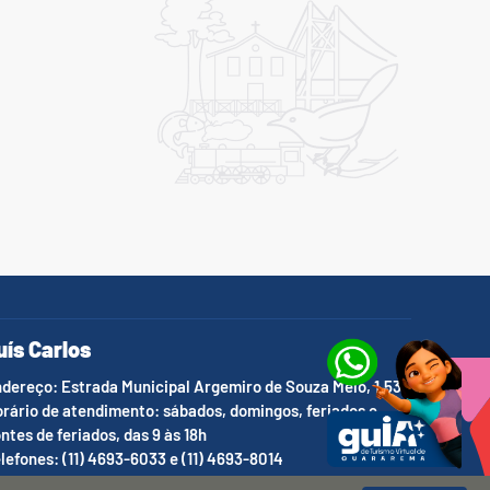
uís Carlos
dereço: Estrada Municipal Argemiro de Souza Melo, 1.536
rário de atendimento: sábados, domingos, feriados e
ntes de feriados, das 9 às 18h
lefones: (11) 4693-6033 e (11) 4693-8014