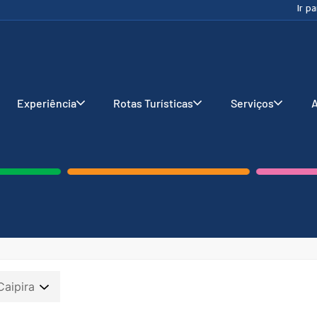
Ir p
Experiência
Rotas Turísticas
Serviços
A
Caipira