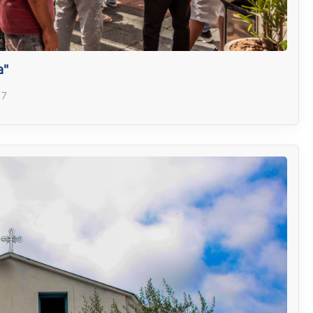
a"
17