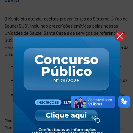
O Município atende receitas provenientes do Sistema Único de
Saúde (SUS), incluindo prescrições emitidas pelas nossas
Unidades de Saúde, Santa Casa e de serviços de referência do
SUS.
Para retirada dos medicamentos, basta procurar a Farmácia da
Unidade Básica de Saúde de referência:
CESAP – Centro de Saúde de Atenção Primária
–
Rua São Vicente de Paula, nº 110 – Centro;
UBS Benedicto Antônio Mariano (Lambari)
– Avenida
Francisca Lerário, nº 955 – Lambari;
UBS Guiomar Franco da Cunha (Jardim Dulce)
– Rua
Padre Manoel da Nóbrega, nº 23 – Jardim Dulce.
Medicamentos constantes na Relação Estadual de
Medicamentos do Componente Estratégico da Assistência