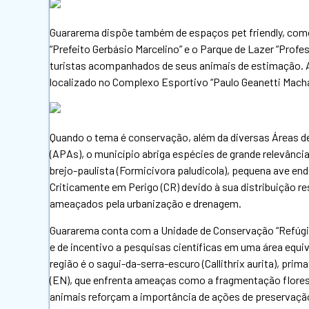
Guararema dispõe também de espaços pet friendly, como 
“Prefeito Gerbásio Marcelino” e o Parque de Lazer “Prof
turistas acompanhados de seus animais de estimação. A 
localizado no Complexo Esportivo “Paulo Geanetti Machad
Quando o tema é conservação, além da diversas Áreas d
(APAs), o município abriga espécies de grande relevânc
brejo-paulista (Formicivora paludicola), pequena ave e
Criticamente em Perigo (CR) devido à sua distribuição re
ameaçados pela urbanização e drenagem.
Guararema conta com a Unidade de Conservação “Refúgio
e de incentivo a pesquisas científicas em uma área equi
região é o sagui-da-serra-escuro (Callithrix aurita), pr
(EN), que enfrenta ameaças como a fragmentação flores
animais reforçam a importância de ações de preservaçã