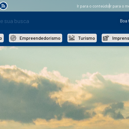
Ir para o conteúdo
Ir para o m
Boa 
o
Empreendedorismo
Turismo
Impren