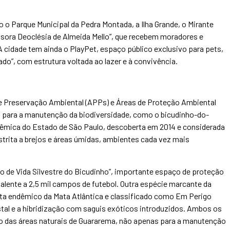
o Parque Municipal da Pedra Montada, a Ilha Grande, o Mirante
essora Deoclésia de Almeida Mello”, que recebem moradores e
cidade tem ainda o PlayPet, espaço público exclusivo para pets,
o”, com estrutura voltada ao lazer e à convivência.
e Preservação Ambiental (APPs) e Áreas de Proteção Ambiental
ia para a manutenção da biodiversidade, como o bicudinho-do-
ndêmica do Estado de São Paulo, descoberta em 2014 e considerada
strita a brejos e áreas úmidas, ambientes cada vez mais
 de Vida Silvestre do Bicudinho”, importante espaço de proteção
valente a 2,5 mil campos de futebol. Outra espécie marcante da
imata endêmico da Mata Atlântica e classificado como Em Perigo
tal e a hibridização com saguis exóticos introduzidos. Ambos os
o das áreas naturais de Guararema, não apenas para a manutenção