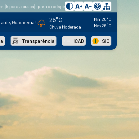
enu
Ir para a busca
Ir para o rodapé
26°C
Min
20°C
tarde, Guararema!
Max
26°C
Chuva Moderada
sa
Transparência
ICAD
SIC