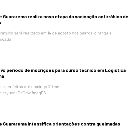
e Guararema realiza nova etapa da vacinação antirrábica de
s
atuito será realizado em 14 de agosto nos bairros Ipiranga e
Escada
vo período de inscrições para curso técnico em Logística
ma
em ser feitas até domingo (9) em
.gle/yudnkDdGrKdfmagB6
de Guararema intensifica orientações contra queimadas