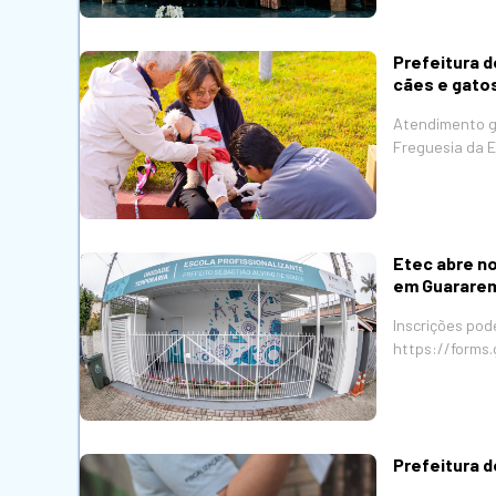
Prefeitura d
cães e gato
Atendimento gr
Freguesia da 
Etec abre no
em Guarare
Inscrições pod
https://forms
Prefeitura 