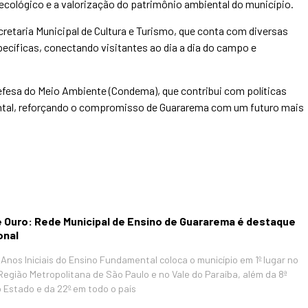
cológico e a valorização do patrimônio ambiental do município.
cretaria Municipal de Cultura e Turismo, que conta com diversas
ecíficas, conectando visitantes ao dia a dia do campo e
esa do Meio Ambiente (Condema), que contribui com políticas
ental, reforçando o compromisso de Guararema com um futuro mais
 Ouro: Rede Municipal de Ensino de Guararema é destaque
onal
Anos Iniciais do Ensino Fundamental coloca o município em 1º lugar no
 Região Metropolitana de São Paulo e no Vale do Paraíba, além da 8ª
 Estado e da 22º em todo o país