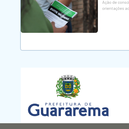
Ação de consci
orientações a