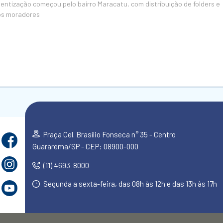
entização começou pelo bairro Maracatu, com distribuição de folders e
os moradores
Praça Cel. Brasílio Fonseca n° 35 - Centro
Guararema/SP - CEP: 08900-000
(11) 4693-8000
Segunda a sexta-feira, das 08h às 12h e das 13h às 17h