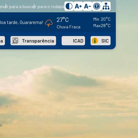
enu
Ir para a busca
Ir para o rodapé
27°C
Min
20°C
Boa tarde, Guararema!
Max
28°C
Chuva Fraca
sa
Transparência
ICAD
SIC