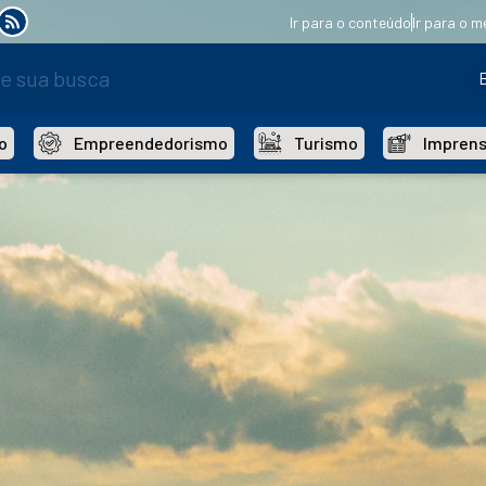
Ir para o conteúdo
Ir para o m
o
Empreendedorismo
Turismo
Impren