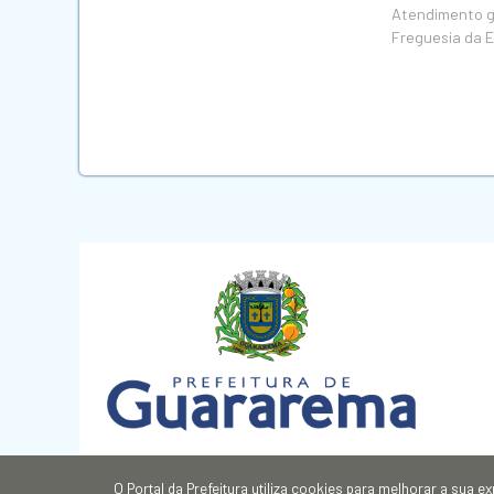
Atendimento gr
Freguesia da 
O Portal da Prefeitura utiliza cookies para melhorar a sua 