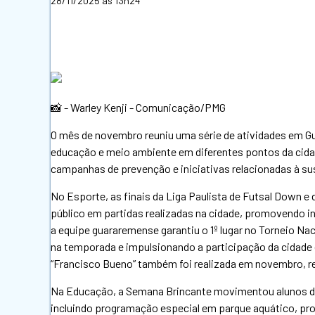
28/11/2025 às 13h24
📸 - Warley Kenji - Comunicação/PMG
O mês de novembro reuniu uma série de atividades em G
educação e meio ambiente em diferentes pontos da cidad
campanhas de prevenção e iniciativas relacionadas à su
No Esporte, as finais da Liga Paulista de Futsal Down e d
público em partidas realizadas na cidade, promovendo in
a equipe guararemense garantiu o 1º lugar no Torneio Na
na temporada e impulsionando a participação da cidade 
“Francisco Bueno” também foi realizada em novembro, re
Na Educação, a Semana Brincante movimentou alunos do
incluindo programação especial em parque aquático, p