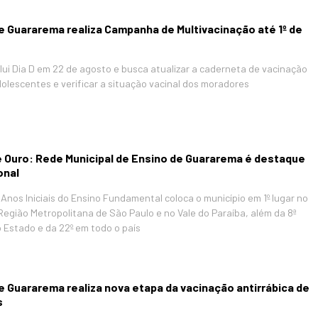
e Guararema realiza Campanha de Multivacinação até 1º de
clui Dia D em 22 de agosto e busca atualizar a caderneta de vacinação
dolescentes e verificar a situação vacinal dos moradores
 Ouro: Rede Municipal de Ensino de Guararema é destaque
onal
Anos Iniciais do Ensino Fundamental coloca o município em 1º lugar no
 Região Metropolitana de São Paulo e no Vale do Paraíba, além da 8ª
 Estado e da 22º em todo o país
e Guararema realiza nova etapa da vacinação antirrábica de
s