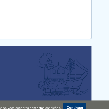
gando, você concorda com estas condições.
Continuar