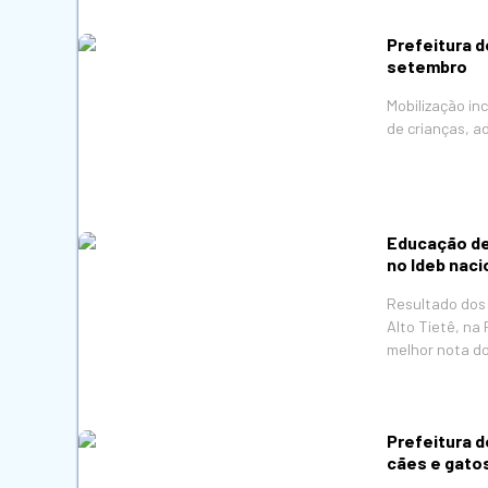
Prefeitura d
setembro
Mobilização in
de crianças, a
Educação de
no Ideb naci
Resultado dos 
Alto Tietê, na
melhor nota do
Prefeitura d
cães e gato