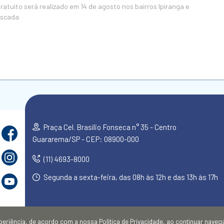
atuito será realizado em 14 de agosto nos bairros Ipiranga e
Escada
Praça Cel. Brasílio Fonseca n° 35 - Centro
Guararema/SP - CEP: 08900-000
(11) 4693-8000
Segunda a sexta-feira, das 08h às 12h e das 13h às 17h
experiência, de acordo com a nossa
Política de Privacidade
, ao continuar nave