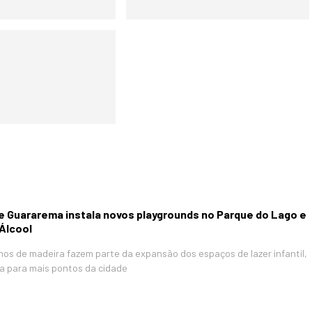
de Guararema instala novos playgrounds no Parque do Lago e
 Álcool
os de madeira fazem parte da expansão dos espaços de lazer infantil,
a para mais pontos da cidade