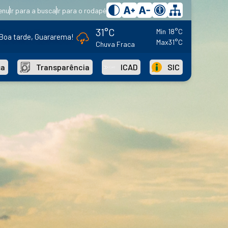
enu
Ir para a busca
Ir para o rodapé
31°C
Min
18°C
Boa tarde, Guararema!
Max
31°C
Chuva Fraca
sa
Transparência
ICAD
SIC