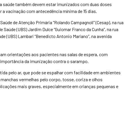
is da saúde também devem estar imunizados com duas doses
ar a vacinação com antecedência mínima de 15 dias.
Saúde de Atenção Primária “Rolando Campagnoli” (Cesap), na rua
 de Saúde (UBS) Jardim Dulce “Guiomar Franco da Cunha”, na rua
úde (UBS) Lambari “Benedicto Antonio Mariano”, na avenida
çam orientações aos pacientes nas salas de espera, com
 importância da imunização contra o sarampo.
ida pelo ar, que pode se espalhar com facilidade em ambientes
a, manchas vermelhas pelo corpo, tosse, coriza e olhos
licações mais graves, especialmente em crianças pequenas e