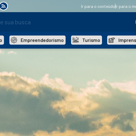
Ir para o conteúdo
Ir para o m
o
Empreendedorismo
Turismo
Impren