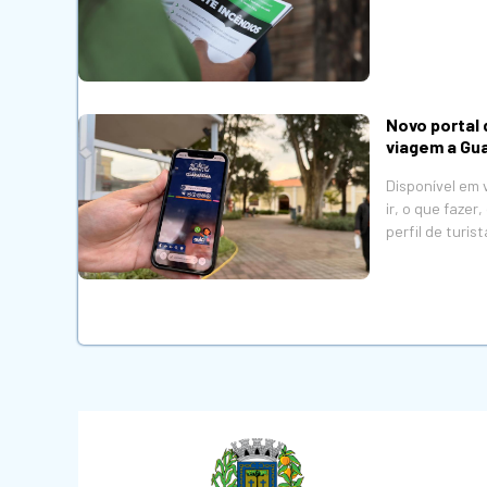
Novo portal 
viagem a Gu
Disponível em 
ir, o que faze
perfil de turist