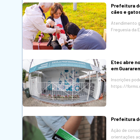
Prefeitura d
cães e gato
Atendimento gr
Freguesia da 
Etec abre no
em Guarare
Inscrições pod
https://forms
Prefeitura 
Ação de consci
orientações a