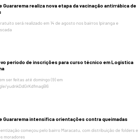
e Guararema realiza nova etapa da vacinação antirrábica de
s
atuito será realizado em 14 de agosto nos bairros Ipiranga e
Escada
vo período de inscrições para curso técnico em Logística
ma
em ser feitas até domingo (9) em
.gle/yudnkDdGrKdfmagB6
de Guararema intensifica orientações contra queimadas
entização começou pelo bairro Maracatu, com distribuição de folders e
os moradores