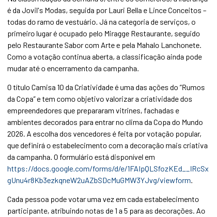
é da Jovil's Modas, seguida por Lauri Bella e Lince Conceitos –
todas do ramo de vestuário. Já na categoria de serviços, o
primeiro lugar é ocupado pelo Miragge Restaurante, seguido
pelo Restaurante Sabor com Arte e pela Mahalo Lanchonete.
Como a votação continua aberta, a classificação ainda pode
mudar até o encerramento da campanha.
O título Camisa 10 da Criatividade é uma das ações do “Rumos
da Copa” e tem como objetivo valorizar a criatividade dos
empreendedores que prepararam vitrines, fachadas e
ambientes decorados para entrar no clima da Copa do Mundo
2026. A escolha dos vencedores é feita por votação popular,
que definirá o estabelecimento com a decoração mais criativa
da campanha. O formulário está disponível em
https://docs.google.com/forms/d/e/1FAIpQLSfozKEd__IRcSx
gUnu4r8Kb3ezkqneW2uAZbSDcMuGMW3YJvg/viewform
.
Cada pessoa pode votar uma vez em cada estabelecimento
participante, atribuindo notas de 1 a 5 para as decorações. Ao