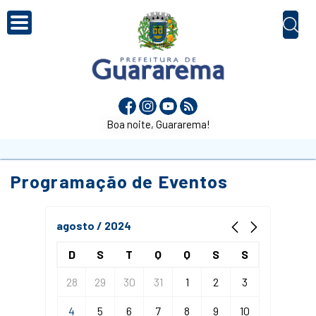
Boa noite, Guararema!
Programação de Eventos
agosto / 2024
D
S
T
Q
Q
S
S
28
29
30
31
1
2
3
4
5
6
7
8
9
10