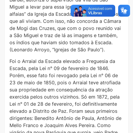
Miguel a levar para essa igreja as “imagens e
alfaias” da Igreja da Escada junto com 46 índios,
que ali viviam. Com isso, não concorda a Câmara
de Mogi das Cruzes, que com o povo reunido vai
a São Miguel e traz de lá as imagens e também,
os índios que haviam sido tomados à Escada.
(Leonardo Arroyo, “Igrejas de São Paulo”).
Foi o Arraial da Escada elevado a Freguesia da
Escada, pela Lei n° 09 de fevereiro de 1846.
Porém, esse fato foi revogado pela Lei n° 06 de
23 de maio de 1850, pois o Arraial teve atrofiada
sua propriedade em consequência da atração
exercida pelos outros vizinhos. Só em 1872, pela
Lei n° 01 de 28 de fevereiro, foi definitivamente
elevado a Distrito de Paz. Foram seus primeiros
dirigentes: Benedito Antônio de Paula, Antônio de
Mello Franco e Joaquim Alves Pereira. Como
vigário da nova Paróquia que surgia, veio Padre