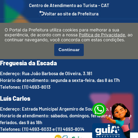
Centro de Atendimento ao Turista - CAT
Voltar ao site da Prefeitura
Centro
O Portal da Prefeitura utiliza cookies para melhorar a sua
experiência, de acordo com a nossa
Política de Privacidade
, ao
Endereço: Praça Coronel Brasílio Fonseca, 54
continuar navegando, você concorda com estas condições.
Horário de atendimento: segunda a sábado, das 8 às 17h
Continuar
Telefones: (11) 4695-1793 e (11) 4695-4972
Freguesia da Escada
Endereço: Rua João Barbosa de Oliveira, 3.181
Horário de atendimento: segunda a sexta-feira, das 8 às 17h
Telefones: (11) 4693-8013
Luís Carlos
Endereço: Estrada Municipal Argemiro de Souza Melo, 1.536
Horário de atendimento: sábados, domingos, feriados e pontes de
feriados, das 9 às 18h
Telefones: (11) 4693-6033 e (11) 4693-8014