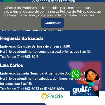
Voltar ao site da Prefeitura
O Portal da Prefeitura utiliza cookies para melhorar a sua
Centro
experiência, de acordo com a nossa
Política de Privacidade
, ao
continuar navegando, você concorda com estas condições.
Endereço: Praça Coronel Brasílio Fonseca, 54
Continuar
Horário de atendimento: segunda a sábado, das 8 às 17h
Telefones: (11) 4695-1793 e (11) 4695-4972
Freguesia da Escada
Endereço: Rua João Barbosa de Oliveira, 3.181
Horário de atendimento: segunda a sexta-feira, das 8 às 17h
Telefones: (11) 4693-8013
Luís Carlos
Endereço: Estrada Municipal Argemiro de Souza Melo, 1.536
Horário de atendimento: sábados, domingos, feriados e pontes de
feriados, das 9 às 18h
Telefones: (11) 4693-6033 e (11) 4693-8014