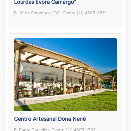
Lourdes Évora Camargo"
R. 19 de Setembro, 233- Centro (11) 4695-3871
Centro Artesanal Dona Nenê
R. Padre Cornélio – Centro (11) 4695-1793